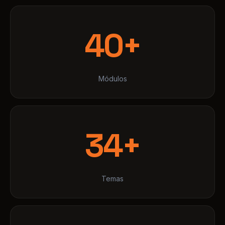
Módulos
34+
Temas
$0