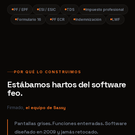
POR QUÉ LO CONSTRUIMOS
Estábamos hartos del software
feo.
Firmado,
el equipo de Sassy
Pantallas grises. Funciones enterradas. Software
diseñado en 2009 y jamás retocado.
En todas las empresas donde trabajamos, la
herramienta de RRHH era la única app que todo
el mundo temía abrir. Y no dejábamos de