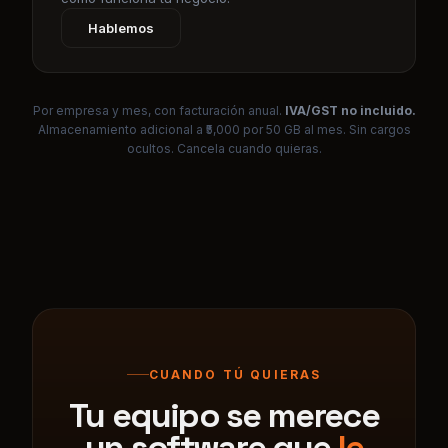
Por empresa y mes, con facturación anual.
IVA/GST no incluido.
Almacenamiento adicional a ₹5,000 por 50 GB al mes. Sin cargos
ocultos. Cancela cuando quieras.
CUANDO TÚ QUIERAS
Tu equipo se merece
un software que
le
guste
abrir.
El precio de acceso anticipado ya está