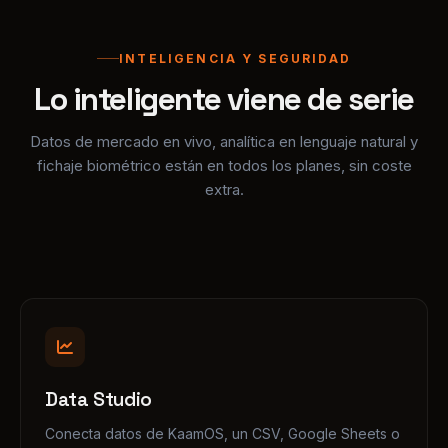
Lo inteligente viene de serie
Datos de mercado en vivo, analítica en lenguaje natural y
fichaje biométrico están en todos los planes, sin coste
extra.
Data Studio
Conecta datos de KaamOS, un CSV, Google Sheets o
un webhook. Haz la pregunta en lenguaje natural y
ten el gráfico sin salir de la pantalla.
Consulta con IA
Dashboards a medida
Insights automáticos
Exportación