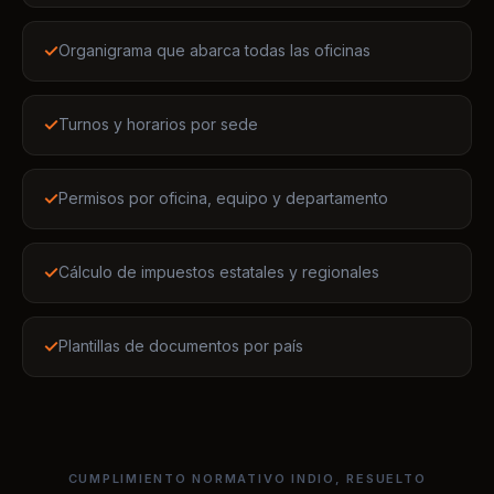
✓
Turnos y horarios por sede
✓
Permisos por oficina, equipo y departamento
✓
Cálculo de impuestos estatales y regionales
✓
Plantillas de documentos por país
CUMPLIMIENTO NORMATIVO INDIO, RESUELTO
PF / EPF
ESI / ESIC
TDS
Impuesto profesional
Formulario 16
PF ECR
Indemnización
LWF