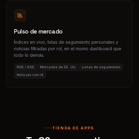
Pulso de mercado
Índices en vivo, listas de seguimiento personales y
noticias filtradas por rol, en el mismo dashboard que
todo lo demás.
NSE / BSE
Mercados de EE. UU.
Listas de seguimiento
Noticias con IA
TIENDA DE APPS
Tu OS crece contigo.
CRM, selección, finanzas, proyectos. Activa lo que
necesites, cuando lo necesites. El mismo acceso, sin