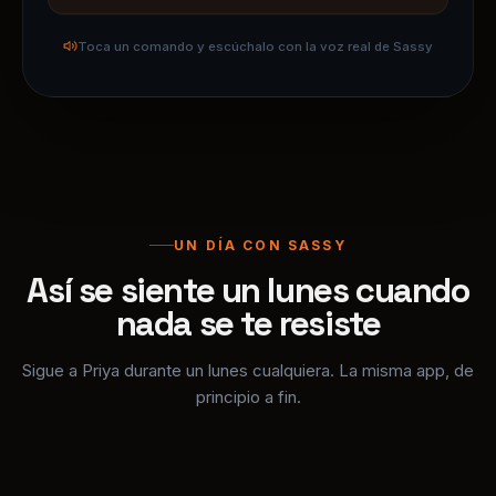
UN DÍA CON SASSY
Así se siente un lunes cuando
nada se te resiste
Sigue a Priya durante un lunes cualquiera. La misma app, de
principio a fin.
8:52 AM
+10 XP
Priya ficha
desde el móvil mientras camina hacia su
mesa. La app sabe que llega pronto.